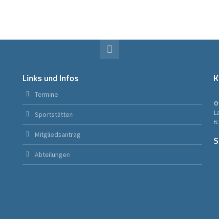
Links und Infos
K
Termine
O
L
Sportstätten
6
Mitgliedsantrag
S
Abteilungen