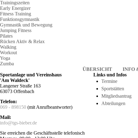
Trainingszeiten
Early Energizer
Fitness Training
Funktionsgymnastik
Gymnastik und Bewegung
Jumping Fitness
Pilates
Rücken Aktiv & Relax
Walking
Workout
Yoga
Zumba
ÜBERSICHT
INFO
Sportanlage und Vereinshaus
Links und Infos
'Am Waldeck'
Termine
Langener Straße 163
Sportstätten
63073 Offenbach
Mitgliedsantrag
Telefon:
Abteilungen
069 - 898150
(mit Anrufbeantworter)
Mail:
info@tgs-bieber.de
Sie erreichen die Geschäftsstelle telefonisch