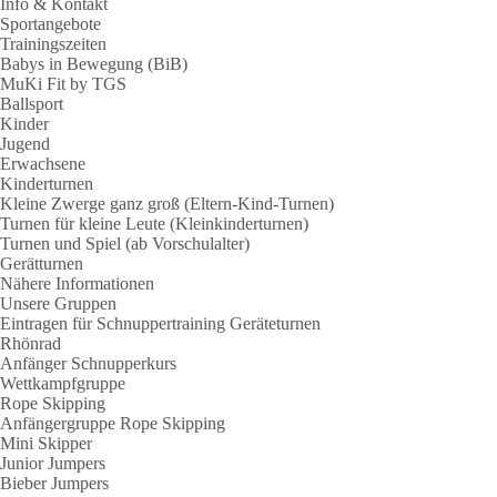
Info & Kontakt
Sportangebote
Trainingszeiten
Babys in Bewegung (BiB)
MuKi Fit by TGS
Ballsport
Kinder
Jugend
Erwachsene
Kinderturnen
Kleine Zwerge ganz groß (Eltern-Kind-Turnen)
Turnen für kleine Leute (Kleinkinderturnen)
Turnen und Spiel (ab Vorschulalter)
Gerätturnen
Nähere Informationen
Unsere Gruppen
Eintragen für Schnuppertraining Geräteturnen
Rhönrad
Anfänger Schnupperkurs
Wettkampfgruppe
Rope Skipping
Anfängergruppe Rope Skipping
Mini Skipper
Junior Jumpers
Bieber Jumpers