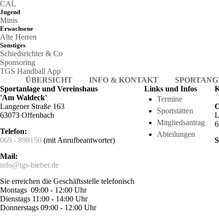
CAL
Jugend
Minis
Erwachsene
Alte Herren
Sonstiges
Schiedsrichter & Co
Sponsoring
TGS Handball App
ÜBERSICHT
INFO & KONTAKT
SPORTANG
Sportanlage und Vereinshaus
Links und Infos
K
'Am Waldeck'
Termine
Langener Straße 163
O
Sportstätten
63073 Offenbach
L
Mitgliedsantrag
6
Telefon:
Abteilungen
069 - 898150
(mit Anrufbeantworter)
S
Mail:
info@tgs-bieber.de
Sie erreichen die Geschäftsstelle telefonisch
Montags 09:00 - 12:00 Uhr
Dienstags 11:00 - 14:00 Uhr
Donnerstags 09:00 - 12:00 Uhr