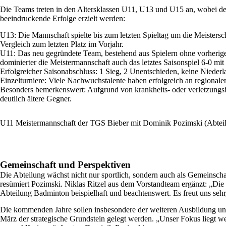
Die Teams treten in den Altersklassen U11, U13 und U15 an, wobei de
beeindruckende Erfolge erzielt werden:
U13: Die Mannschaft spielte bis zum letzten Spieltag um die Meistersc
Vergleich zum letzten Platz im Vorjahr.
U11: Das neu gegründete Team, bestehend aus Spielern ohne vorherige
dominierter die Meistermannschaft auch das letztes Saisonspiel 6-0 mit
Erfolgreicher Saisonabschluss: 1 Sieg, 2 Unentschieden, keine Nieder
Einzelturniere: Viele Nachwuchstalente haben erfolgreich an regionale
Besonders bemerkenswert: Aufgrund von krankheits- oder verletzungsbe
deutlich ältere Gegner.
U11 Meistermannschaft der TGS Bieber mit Dominik Pozimski (Abteilu
Gemeinschaft und Perspektiven
Die Abteilung wächst nicht nur sportlich, sondern auch als Gemeinscha
resümiert Pozimski. Niklas Ritzel aus dem Vorstandteam ergänzt: „Die 
Abteilung Badminton beispielhaft und beachtenswert. Es freut uns se
Die kommenden Jahre sollen insbesondere der weiteren Ausbildung un
März der strategische Grundstein gelegt werden. „Unser Fokus liegt 