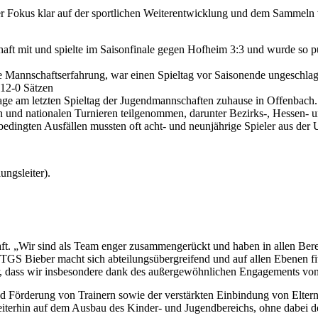
r Fokus klar auf der sportlichen Weiterentwicklung und dem Sammeln 
haft mit und spielte im Saisonfinale gegen Hofheim 3:3 und wurde so pu
 Mannschaftserfahrung, war einen Spieltag vor Saisonende ungeschlage
 12-0 Sätzen
lage am letzten Spieltag der Jugendmannschaften zuhause in Offenbach.
n und nationalen Turnieren teilgenommen, darunter Bezirks-, Hessen- u
dingten Ausfällen mussten oft acht- und neunjährige Spieler aus der 
ngsleiter).
ft. „Wir sind als Team enger zusammengerückt und haben in allen Berei
TGS Bieber macht sich abteilungsübergreifend und auf allen Ebenen fit 
hr, dass wir insbesondere dank des außergewöhnlichen Engagements von
d Förderung von Trainern sowie der verstärkten Einbindung von Elter
weiterhin auf dem Ausbau des Kinder- und Jugendbereichs, ohne dabei 