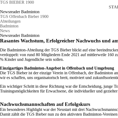
TGS BIEBER 1900
STA
Newsreader Badminton
TGS Offenbach Bieber 1900
Abteilungen
Badminton
News
Newsreader Badminton
Rasantes Wachstum, Erfolgreicher Nachwuchs und ambi
Die Badminton-Abteilung der TGS Bieber blickt auf eine beeindruckend
verdoppelt: von rund 80 Mitgliedern Ende 2021 auf mittlerweile 160 zu
% Kinder und Jugendliche sein sollen.
Einzigartiges Badminton-Angebot in Offenbach und Umgebung
Die TGS Bieber ist der einzige Verein in Offenbach, der Badminton anb
wir es schaffen, uns organisatorisch breit, motiviert und zukunftsorient
Ein wichtiger Schritt in diese Richtung war die Entscheidung, junge T
Trainingsmöglichkeiten für Erwachsene, die individueller und gezielter
Nachwuchsmannschaften auf Erfolgskurs
Ein besonderes Highlight war der Neustart mit drei Nachwuchsmannsch
Damit zählt die TGS Bieber nun zu den aktivsten Badminton-Vereinen