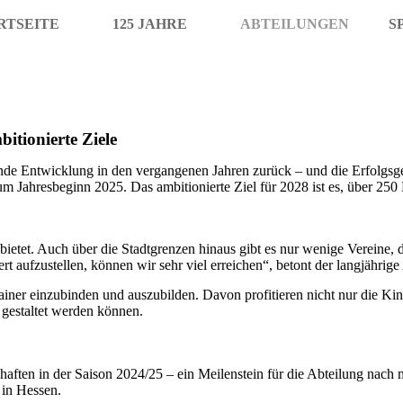
RTSEITE
125 JAHRE
ABTEILUNGEN
S
tionierte Ziele
e Entwicklung in den vergangenen Jahren zurück – und die Erfolgsgesc
m Jahresbeginn 2025. Das ambitionierte Ziel für 2028 ist es, über 250
ietet. Auch über die Stadtgrenzen hinaus gibt es nur wenige Vereine, 
iert aufzustellen, können wir sehr viel erreichen“, betont der langjähri
rainer einzubinden und auszubilden. Davon profitieren nicht nur die Ki
 gestaltet werden können.
aften in der Saison 2024/25 – ein Meilenstein für die Abteilung nach
 in Hessen.