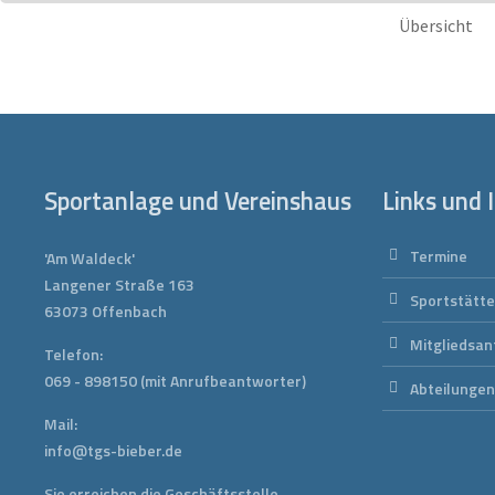
Übersicht
Sportanlage und Vereinshaus
Links und 
Termine
'Am Waldeck'
Langener Straße 163
Sportstätt
63073 Offenbach
Mitgliedsan
Telefon:
069 - 898150
(mit Anrufbeantworter)
Abteilunge
Mail:
info@tgs-bieber.de
Sie erreichen die Geschäftsstelle