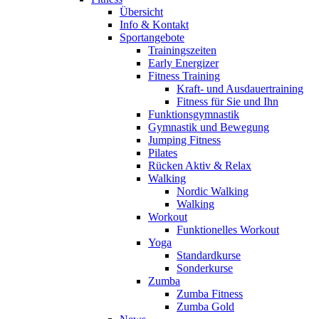
Übersicht
Info & Kontakt
Sportangebote
Trainingszeiten
Early Energizer
Fitness Training
Kraft- und Ausdauertraining
Fitness für Sie und Ihn
Funktionsgymnastik
Gymnastik und Bewegung
Jumping Fitness
Pilates
Rücken Aktiv & Relax
Walking
Nordic Walking
Walking
Workout
Funktionelles Workout
Yoga
Standardkurse
Sonderkurse
Zumba
Zumba Fitness
Zumba Gold