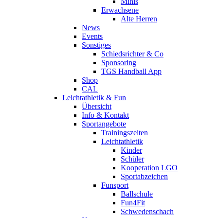
Minis
Erwachsene
Alte Herren
News
Events
Sonstiges
Schiedsrichter & Co
Sponsoring
TGS Handball App
Shop
CAL
Leichtathletik & Fun
Übersicht
Info & Kontakt
Sportangebote
Trainingszeiten
Leichtathletik
Kinder
Schüler
Kooperation LGO
Sportabzeichen
Funsport
Ballschule
Fun4Fit
Schwedenschach