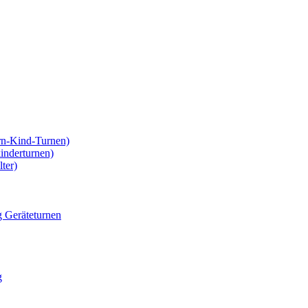
rn-Kind-Turnen)
kinderturnen)
ter)
g Geräteturnen
g