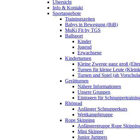
Übersicht
Info & Kontakt
Sportangebote
Trainingszeiten
Babys in Bewegung (BiB)
MuKi Fit by TGS
Ballsport
Kinder
Jugend
Erwachsene
Kinderturnen
Kleine Zwerge ganz groß (Elte
Turnen für kleine Leute (Klein
Turnen und Spiel (ab Vorschulal
Gerätturnen
Nähere Informationen
Unsere Gruppen
Eintragen für Schnuppertrainin
Rhönrad
Anfänger Schnupperkurs
Wettkampfgruppe
Rope Skipping
Anfängergruppe Rope Skippin
Mini Skipper
Junior Jumpers