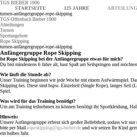
TGS BIEBER 1900
STARTSEITE
125 JAHRE
ABTEILUN
turnen-anfängergruppe-rope-skipping
TGS Offenbach Bieber 1900
Abteilungen
Turnen
Sportangebote
Rope Skipping
turnen-anfängergruppe-rope-skipping
Anfängergruppe Rope Skipping
Ist Rope Skipping bei der Anfängergruppe etwas für mich?
Du bist mindestens 6 Jahre alt, hast Spaß am Seilspringen und möchtes
Wie läuft die Stunde ab?
Unser Training beginnen wir jede Woche mit einem Aufwärmspiel. Dan
Skipping bei. Diese sind bspw. Einzelseil (Single Rope), langes Seil 
Spiel.
Was wird für das Training benötigt?
Um am Training teilnehmen zu können benötigt ihr Sportkleidung, Hal
Hinweis:
Unsere Anfängergruppe erfreut sich großer Beliebtheit, sodass wir nu
bitte per Mail
ropeskipping@tgs-bieber.de
und wir setzen Ihr Kind gerne
ein halbes Jahr.