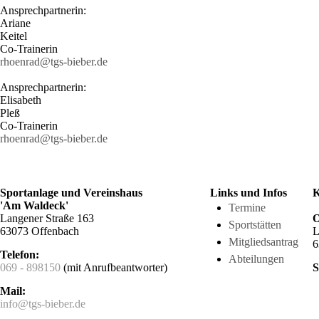
Ansprechpartnerin:
Ariane
Keitel
Co-Trainerin
rhoenrad@tgs-bieber.de
Ansprechpartnerin:
Elisabeth
Pleß
Co-Trainerin
rhoenrad@tgs-bieber.de
Sportanlage und Vereinshaus
Links und Infos
K
'Am Waldeck'
Termine
Langener Straße 163
O
Sportstätten
63073 Offenbach
L
Mitgliedsantrag
6
Telefon:
Abteilungen
069 - 898150
(mit Anrufbeantworter)
S
Mail:
info@tgs-bieber.de