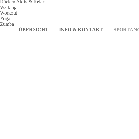
Rücken Aktiv & Relax
Walking
Workout
Yoga
Zumba
Fitness
ÜBERSICHT
INFO & KONTAKT
SPORTAN
Trainingsplan
Funktionsgymnastik
Montag
09:00–
10:15
Sanftes
Yoga
Aktiv-
Center
TGS
Bieber
Von-
Brentano-
Str. 14
63073
Offenbach
Google
Maps