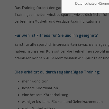
Datenschutzerklärung
Das Training fordert den ganzen Körper bis in die Tiefe
Trainingseinheiten wirst du spüren, wie du dich fitter f
verbrennen Muskeln und Ausdauertraining Kalorien.
Für wen ist Fitness für Sie und Ihn geeignet?
Es ist für alle sportlich interessierten Erwachsenen gee
haben. In unserem Kurs sollten die Teilnehmer sowohl im
trainieren können. Außerdem wenden wir Sprünge an und
Dies erhältst du durch regelmäßiges Training:
mehr Kondition
bessere Koordination
eine bessere Körperhaltung
weniger bis keine Rücken- und Gelenkschmerzen
mehr Muskelaufbau